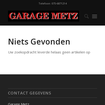
Telefoon: 075-6871214
Niets Gevonden
Uw zoekopdracht leverde helaas geen artikelen op
CONTACT GEGEVENS
Garage Metz