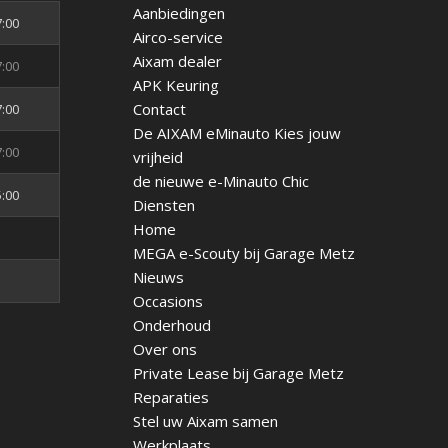
Aanbiedingen
7:00
Airco-service
Aixam dealer
7:00
APK Keuring
Contact
7:00
De AIXAM eMinauto Kies jouw
7:00
vrijheid
de nieuwe e-Minauto Chic
5:00
Diensten
Home
n
MEGA e-Scouty bij Garage Metz
Nieuws
n
Occasions
Onderhoud
Over ons
Private Lease bij Garage Metz
Reparaties
Stel uw Aixam samen
Werkplaats