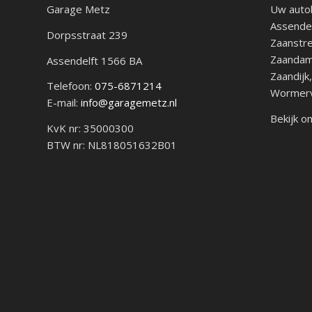
Garage Metz
Uw autob
Assendel
Dorpsstraat 239
Zaanstre
Zaandam
Assendelft
1566 BA
Zaandijk
Telefoon:
075-6871214
Wormerve
E-mail:
info@garagemetz.nl
Bekijk o
KvK nr: 35000300
BTW nr: NL818051632B01