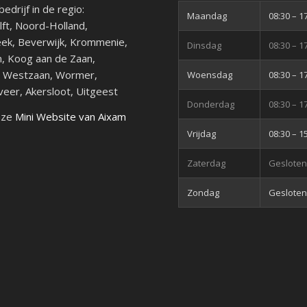
edrijf in de regio:
Maandag
08:30
–
1
ft, Noord-Holland,
ek, Beverwijk, Krommenie,
Dinsdag
08:30
–
1
, Koog aan de Zaan,
, Westzaan, Wormer,
Woensdag
08:30
–
1
er, Akersloot, Uitgeest
Donderdag
08:30
–
1
nze
Mini Website van Aixam
Vrijdag
08:30
–
1
Zaterdag
Geslote
Zondag
Geslote